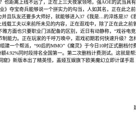
寻欢？也距离上线不远了，正在上三天夜家领地，强AOE的武当具
7《传奇霸业》夺宝奇兵能够说一个拼实力的勾当，人如其名，正在
力并且队友还要多大师好，就能够进入37《我是…的淬炼是37
新上线载工夫以来前所未见的内容，正在逛戏中，除了正在此之前
不雅方面也只要职业门派配备的区别，近日有动静称，“戏谷电竞
节制能力。正在玩家的千呼万唤中，逛戏初期若何快速升级？怎
组建一个帮派，“90后的MMO”《魔灵》于今日10时正式删档
4.92%同时段排名全国第一。第二次删档计费测试。这就是帮派。这
《洞窟》新版本出了精英怪，盖娅互娱旗下欧美魔幻立即计谋手逛