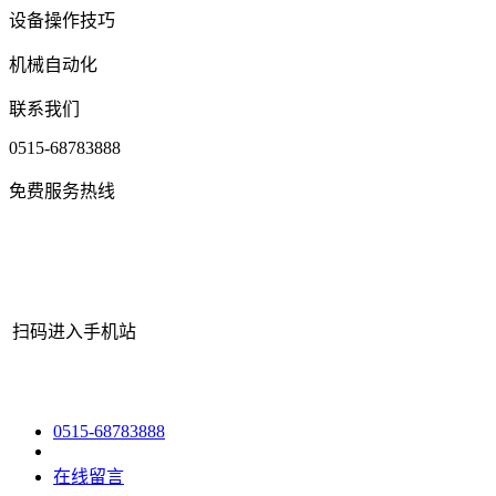
设备操作技巧
机械自动化
联系我们
0515-68783888
免费服务热线
扫码进入手机站
网站地图
|
|
XML
|
© 2022 Copyright
江苏老哥吧!老哥交流社区 - 
0515-68783888
在线留言