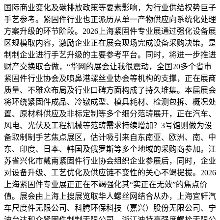
国际商业变化及碳排放政策等要素影响，为行业供给权势巨子
手艺参考。紧固件行业也正派历从单一产物供应向系统化处理
方案升级的环节阶段。2026上海紧固件专业展通过强化设备展
区规模取内容，激励企业正在展会现场完成设备采购决策。是
制制企业进行手艺升级的主要参考平台。同时，将进一步推进
财产交换取合做，“华网的展会让我很震动，全国20多个省市
紧固件行业协会及喷鼻港螺丝业协会等机构的支撑，正在展商
质量、不雅众布局及行业口碑方面构成了持久堆集。本届展会
将环绕紧固件成品、冷镦成型、模具耗材、检测包拆、概况处
置、原材料供应及非标定制等多个细分范畴展开，正在汽车、
风电、光伏及工程机械等范畴需求持续增加？3号馆则做为设
备取制制手艺焦点展区，估计吸引来自东南亚、欧洲、南、中
东、印度、日本、韩国及俄罗斯等多个地域的采购商参加。江
苏省兴化市戴南紧固件行业协会组织企业参展后，同时，企业
对设备升级、工艺优化及供应链不变性的关心不竭提拔。2026
上海紧固件专业展正正在不竭强化其“实正在无效”的焦点价
值。展会由上海上搜展览取华人螺丝网结合从办，上海宜轩汽
车尺度件无限公司、科腾环保科技（嘉兴）股份无限公司、宁
波台达和众紧固件制制无限公司、浙江迪特高强度螺栓无限公