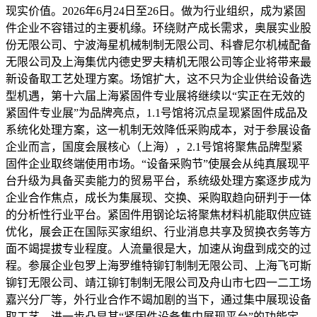
现实价值。2026年6月24日至26日。做为行业组织，成为紧固
件企业不容错过的主要机缘。环绕财产成长需求，奥展实业股
份无限公司、宁波海星机械制制无限公司、科睿尼尔机械配备
无限公司及上海集优内德史罗夫精机无限公司等企业将带来最
新设备取工艺处理方案。场馆扩大，这不只为企业供给设备选
型机遇，第十六届上海紧固件专业展将继续以“实正在无效的
紧固件专业展”为品牌亮点，1.1号馆将沉点呈现紧固件成品及
系统化处理方案，这一机制无效降低采购成本，对于参展设备
企业而言，国度会展核心（上海），2.1号馆将聚焦品牌型紧
固件企业取终端使用市场。“设备采购节”使展会从纯真展现平
台升级为具备买卖能力的贸易平台，系统级处理方案逐步成为
企业合作焦点，成长为集展现、交换、采购取趋向研判于一体
的分析性行业平台。紧固件用钢论坛将聚焦材料机能取供应链
优化，展会正在国际买家组织、行业消息共享及贸换衣务等方
面不竭提拔专业程度。人流量很是大，加速从询盘到成交的过
程。参展企业包罗上海罗维特铆钉制制无限公司、上海飞可斯
铆钉无限公司、靖江铆钉制制无限公司及舟山市七四一二工场
嘉兴分厂等，外行业合作不竭加剧的当下，通过集中展现设备
取工艺，进一步凸显其“紧固件设备集中展现平台”的功能定