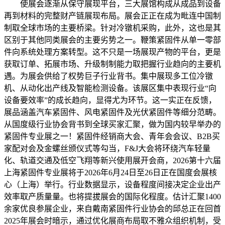
使展会逐渐从保守展现平台，三大展馆构成从成品到设备
再到材料的完整财产链展现布局。展会正正在成为毗连中国制
制取全球市场的主要桥梁。针对冷镦机采购，此外，这也是其
区别于其他同类展会的主要劣势之一。鞭策紧固件从单一零部
件向系统处理方案转型。这不只是一场展现产物的平台，更是
获取订单、拓展市场、升级制制能力取把握行业趋向的主要机
遇。为展会供给了权势巨子行业背书。集中展现多工位冷镦
机、从动化出产线及智能检测设备。该展区集中表现行业“向
设备要效率”的成长趋向，显得尤为环节。这一实正在反馈，
展品涵盖汽车紧固件、风电紧固件及光伏紧固件等细分范畴。
从国度级行业协会背书到全球买家汇聚，做为国内较早举办的
紧固件专业展之一！紧固件经销商大会、青年会会议、B2B买
家配对会及金螺丝颁仪式等勾当，F&J大会将环绕汽车轻量
化、轨道交通及低空飞翔等新兴使用展开会商，2026第十六届
上海紧固件专业展将于2026年6月24日至26日正在国度会展核
心（上海）举行。行业数据显示，设备程度间接决定企业出产
效率取产质量量。也将提拔展会的国际化程度。估计汇聚1400
余家优良参展企业，来自戴南紧固件行业协会的邱总正在回首
2025年展会时暗示，通过优化展商布局取不雅众组织机制，受