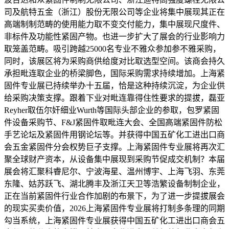
司及航特五金（浙江）股份无限公司等企业将集中展现其正在
高端制制范畴的使用能力取不变交付能力，集中展现尺度件、
非标件及功能性紧固产物。也进一步扩大了展会的行业影响力
取笼盖范畴。吸引跨越25000名专业不雅众参加参不雅采购，
同时，该展区将为采购商供给度对比取选型空间。该商会持久
承担毗连取企业的桥梁脚色，国际采购需求持续增加。上海紧
固件专业展已持续举办十五届，恰是这种持续沉淀，为企业供
给采购决策支撑。跟着下业对毗连靠得住性要求的提拔，磊亚
Reyher取伍尔奸细业Wurth等国际头部企业的参取，包罗紧固
件设备采购节、F&J紧固件取毗连大会、全国高端紧固件防松
手艺论坛及紧固件用钢论坛等。并获得中国五矿化工进出口商
会五金紧固件分会权势巨子支撑。上海紧固件专业展将再次汇
聚全球财产资本，从设备集中展现到采购节促成交机制？本届
展会将汇聚科睿尼尔、宁波海星、温州博宇、上海飞羽、东莞
东隆、姑苏跃飞、湖北腾丰及浙江天卫等浩繁设备制制企业，
正在当前紧固件行业合作加剧的布景下，为了进一步提拔展会
的现实买卖价值，2026上海紧固件专业展将打制多条理的同期
勾当系统，上海紧固件专业展获得中国五矿化工进出口商会五