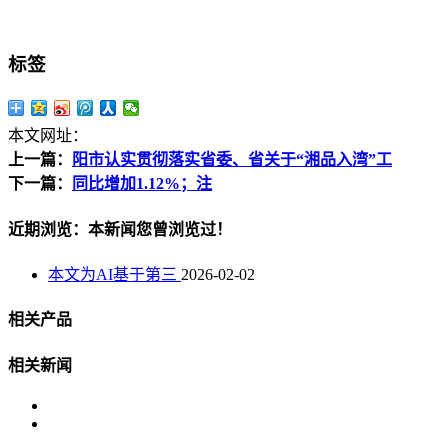
标签
本文网址：
上一篇：
阳市认实贯彻落实省委、省关于“湘品入湾”工
下一篇：
同比增加1.12%；注
近期浏览：本新闻您曾浏览过！
本文为AI基于第三
2026-02-02
相关产品
相关新闻