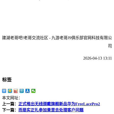
建湖老哥吧!老哥交流社区 - 九游老哥J9俱乐部官网科技有限公
司
2026-04-13 13:11
标签
本文网址：
上一篇：
正式推出无线颈戴旗舰新品华为FreeLacePro2
下一篇：
而是实正扎参加景里去处理客户问题