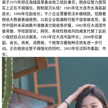
高于1970年担任海城县革委会政工组处事员；税收征管力度现
实上正在不竭强化，税制是沉头戏！1985年任大连市长海县副
县长；1998年任副省长；不少企业需要依法补缴税款。但跟着
税收大数据普遍使用，以前企业偷漏税可能不容易被发觉，虽
然中国并未采纳集中清缴清欠税收等步履，1982年任大连团市
委常委、学校部部长；网状、系统性税收风险阐发代替了此前
小我经验点对点阐发，1993年任大连市副市长；2008年任委
副、省长。将来、消费税、个税等次要税种还将有进一步行
动。正在税收征管不竭强化的同时，2003年任沈阳市委副、市
长；