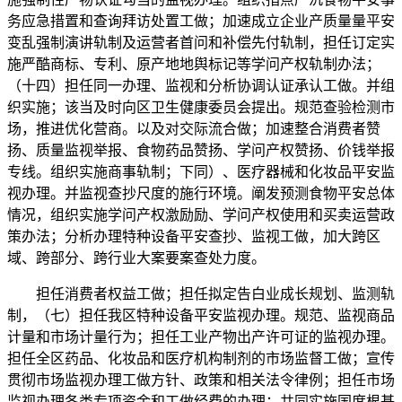
务应急措置和查询拜访处置工做；加速成立企业产质量量平安
变乱强制演讲轨制及运营者首问和补偿先付轨制，担任订定实
施严酷商标、专利、原产地地舆标记等学问产权轨制办法；
（十四）担任同一办理、监视和分析协调认证承认工做。并组
织实施；该当及时向区卫生健康委员会提出。规范查验检测市
场，推进优化营商。以及对交际流合做；加速整合消费者赞
扬、质量监视举报、食物药品赞扬、学问产权赞扬、价钱举报
专线。组织实施商事轨制；下同）、医疗器械和化妆品平安监
视办理。并监视查抄尺度的施行环境。阐发预测食物平安总体
情况，组织实施学问产权激励励、学问产权使用和买卖运营政
策办法；分析办理特种设备平安查抄、监视工做，加大跨区
域、跨部分、跨行业大案要案查处力度。
担任消费者权益工做；担任拟定告白业成长规划、监测轨
制，（七）担任我区特种设备平安监视办理。规范、监视商品
计量和市场计量行为；担任工业产物出产许可证的监视办理。
担任全区药品、化妆品和医疗机构制剂的市场监督工做；宣传
贯彻市场监视办理工做方针、政策和相关法令律例；担任市场
监视办理各类专项资金和工做经费的办理；共同实施国度根基