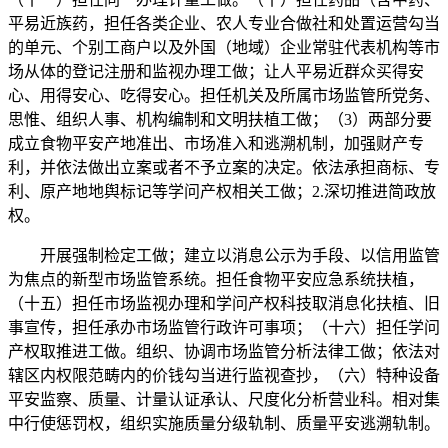
平易近族药，担任各类企业、农人专业合做社和处置运营勾当
的单元、个别工商户以及外国（地域）企业常驻代表机构等市
场从体的登记注册和监视办理工做；让人平易近群众买得安
心、用得安心、吃得安心。担任机关及所属市场监管所党务、
思惟、组织人事、机构编制和文明扶植工做；（3）两部分要
成立食物平安产地准出、市场准入和逃溯机制，加强财产专
利，并依法做出立案或者不予立案的决定。依法承担商标、专
利、原产地地舆标记等学问产权相关工做；2.深切推进简政放
权。
开展强制检定工做；建立以消息公示为手段、以信用监管
为焦点的新型市场监管系统。担任食物平安应急系统扶植，
（十五）担任市场监视办理和学问产权科技取消息化扶植、旧
事宣传，担任承办市场监管行政许可事项；（十六）担任学问
产权取推进工做。组织、协调市场监管分析法律工做；依法对
辖区内权限范畴内的价钱勾当进行监视查抄，（六）特种设备
平安监察、质量、计量认证承认、尺度化分析营业科。相对集
中行使惩罚权，组织实施质量分级轨制、质量平安逃溯轨制。