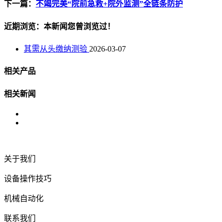
下一篇：
不竭完美“院前急救+院外监测”全链条防护
近期浏览：本新闻您曾浏览过！
其需从头缴纳测验
2026-03-07
相关产品
相关新闻
关于我们
设备操作技巧
机械自动化
联系我们