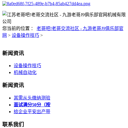
您当前的位置 ：
老哥吧!老哥交流社区 - 九游老哥J9俱乐部官
网
>
设备操作技巧
>
新闻资讯
设备操作技巧
机械自动化
新闻资讯
其需从头缴纳测验
面试满分50分（按
给企业平安出产带
联系我们