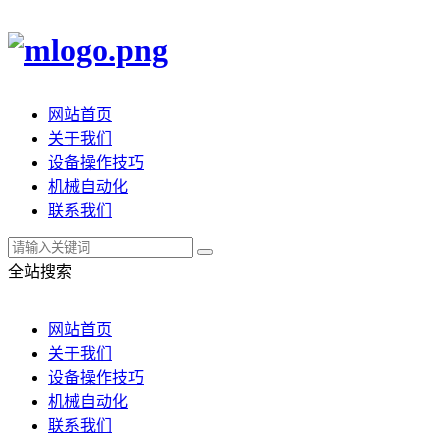
网站首页
关于我们
设备操作技巧
机械自动化
联系我们
全站搜索
网站首页
关于我们
设备操作技巧
机械自动化
联系我们