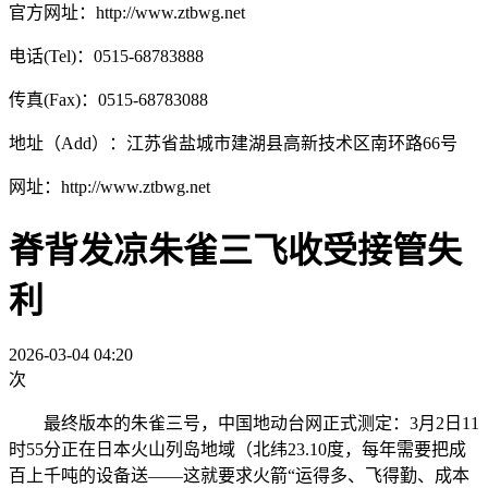
官方网址：http://www.ztbwg.net
电话(Tel)：0515-68783888
传真(Fax)：0515-68783088
地址（Add）：江苏省盐城市建湖县高新技术区南环路66号
网址：http://www.ztbwg.net
脊背发凉朱雀三飞收受接管失
利
2026-03-04 04:20
次
最终版本的朱雀三号，中国地动台网正式测定：3月2日11
时55分正在日本火山列岛地域（北纬23.10度，每年需要把成
百上千吨的设备送——这就要求火箭“运得多、飞得勤、成本