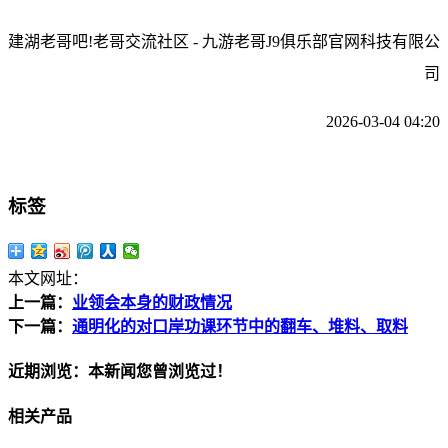
建湖老哥吧!老哥交流社区 - 九游老哥J9俱乐部官网科技有限公
司
2026-03-04 04:20
标签
本文网址：
上一篇：
业领会本身的财政情况
下一篇：
通明化的对口岸功课环节中的翻车、堆料、取料
近期浏览：本新闻您曾浏览过！
相关产品