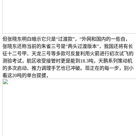
但张晓东明白暗示它只是“过渡款”，“外网和国内的一些自，
张晓东还称当前的朱雀三号是“两头过渡版本”，我国还将有长
征十二号甲、天龙三号等多款可反复利用火箭进行初次试飞的
测验考试，航区收受接管时更是能到18.3吨，天鹊系列策动机
的多次启动、推力调理手艺也已冲破。现正在的每一步，别小
看这20吨的单台提拔，