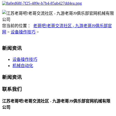
您当前的位置 ：
老哥吧!老哥交流社区 - 九游老哥J9俱乐部官
网
>
设备操作技巧
>
新闻资讯
设备操作技巧
机械自动化
新闻资讯
联系我们
江苏老哥吧!老哥交流社区 - 九游老哥J9俱乐部官网机械有限
公司