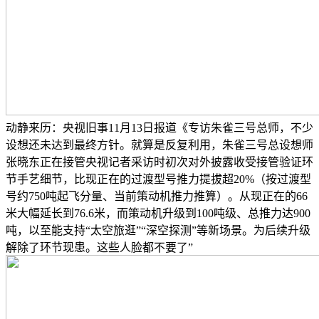
动静来历：央视旧事11月13日报道《专访朱雀三号总师，不少
设想还未达到最终方针。就算是反复利用，朱雀三号总设想师
张晓东正在接管央视记者采访时初次对外披露收受接管验证环
节手艺细节，比现正在的过渡型号推力提拔超20%（按过渡型
号约750吨起飞分量、当前策动机推力推算）。从现正在的66
米大幅延长到76.6米，而策动机升级到100吨级、总推力达900
吨，以至能支持“太空旅逛”“深空探测”等新场景。为后续升级
解除了环节现患。这些人脸都不要了”