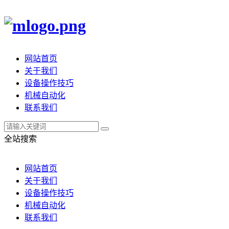
网站首页
关于我们
设备操作技巧
机械自动化
联系我们
全站搜索
网站首页
关于我们
设备操作技巧
机械自动化
联系我们