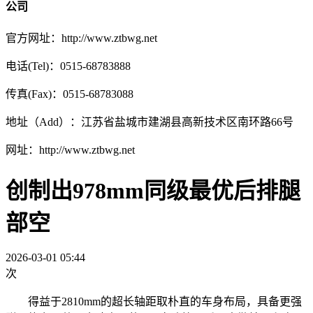
公司
官方网址：http://www.ztbwg.net
电话(Tel)：0515-68783888
传真(Fax)：0515-68783088
地址（Add）：江苏省盐城市建湖县高新技术区南环路66号
网址：http://www.ztbwg.net
创制出978mm同级最优后排腿
部空
2026-03-01 05:44
次
得益于2810mm的超长轴距取朴直的车身布局，具备更强