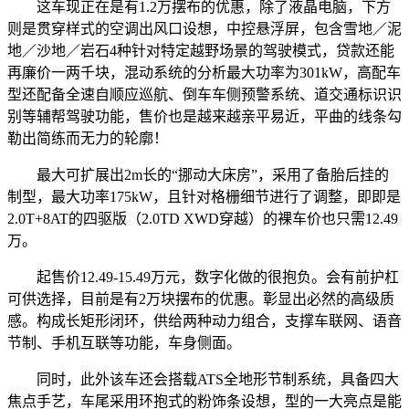
这车现正在是有1.2万摆布的优惠，除了液晶电脑，下方
则是贯穿样式的空调出风口设想，中控悬浮屏，包含雪地／泥
地／沙地／岩石4种针对特定越野场景的驾驶模式，贷款还能
再廉价一两千块，混动系统的分析最大功率为301kW，高配车
型还配备全速自顺应巡航、倒车车侧预警系统、道交通标识识
别等辅帮驾驶功能，售价也是越来越亲平易近，平曲的线条勾
勒出简练而无力的轮廓！
最大可扩展出2m长的“挪动大床房”，采用了备胎后挂的
制型，最大功率175kW，且针对格栅细节进行了调整，即即是
2.0T+8AT的四驱版（2.0TD XWD穿越）的裸车价也只需12.49
万。
起售价12.49-15.49万元，数字化做的很抱负。会有前护杠
可供选择，目前是有2万块摆布的优惠。彰显出必然的高级质
感。构成长矩形闭环，供给两种动力组合，支撑车联网、语音
节制、手机互联等功能，车身侧面。
同时，此外该车还会搭载ATS全地形节制系统，具备四大
焦点手艺，车尾采用环抱式的粉饰条设想，型的一大亮点是能