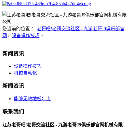
您当前的位置 ：
老哥吧!老哥交流社区 - 九游老哥J9俱乐部官
网
>
设备操作技巧
>
新闻资讯
设备操作技巧
机械自动化
新闻资讯
能够无效地板；比
联系我们
江苏老哥吧!老哥交流社区 - 九游老哥J9俱乐部官网机械有限