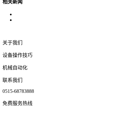
相关新闻
关于我们
设备操作技巧
机械自动化
联系我们
0515-68783888
免费服务热线