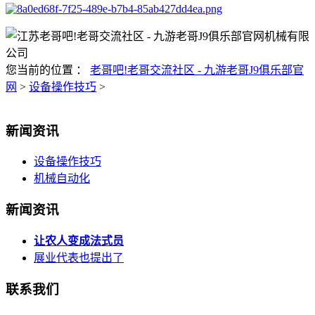
您当前的位置 ：
老哥吧!老哥交流社区 - 九游老哥J9俱乐部官
网
>
设备操作技巧
>
新闻资讯
设备操作技巧
机械自动化
新闻资讯
让农人变成法式员
展业代表也提出了
联系我们