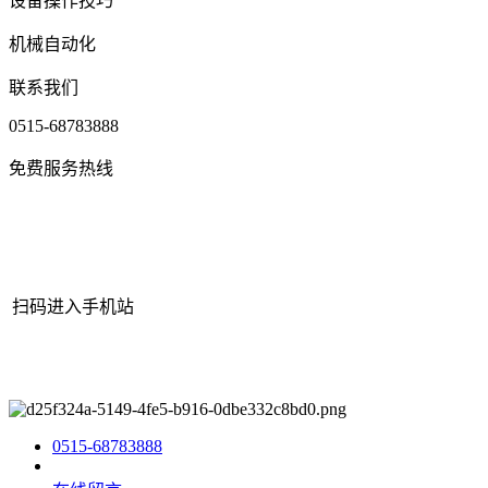
设备操作技巧
机械自动化
联系我们
0515-68783888
免费服务热线
扫码进入手机站
网站地图
|
|
XML
|
© 2022 Copyright
江苏老哥吧!老哥交流社区 -
九游老哥J9俱乐部官网机械有限公司
All rights reserved.
0515-68783888