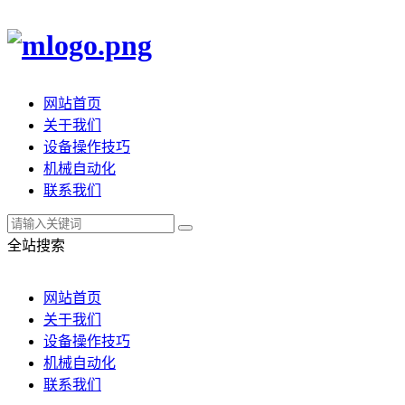
网站首页
关于我们
设备操作技巧
机械自动化
联系我们
全站搜索
网站首页
关于我们
设备操作技巧
机械自动化
联系我们