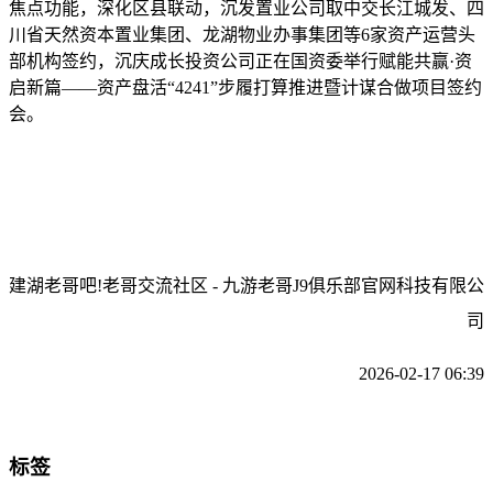
焦点功能，深化区县联动，沉发置业公司取中交长江城发、四
川省天然资本置业集团、龙湖物业办事集团等6家资产运营头
部机构签约，沉庆成长投资公司正在国资委举行赋能共赢·资
启新篇——资产盘活“4241”步履打算推进暨计谋合做项目签约
会。
建湖老哥吧!老哥交流社区 - 九游老哥J9俱乐部官网科技有限公
司
2026-02-17 06:39
标签