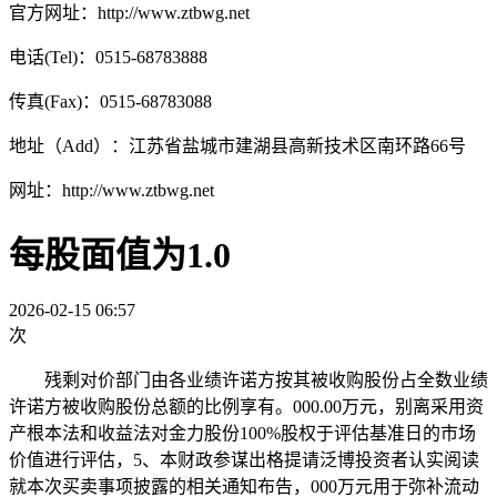
官方网址：http://www.ztbwg.net
电话(Tel)：0515-68783888
传真(Fax)：0515-68783088
地址（Add）：江苏省盐城市建湖县高新技术区南环路66号
网址：http://www.ztbwg.net
每股面值为1.0
2026-02-15 06:57
次
残剩对价部门由各业绩许诺方按其被收购股份占全数业绩
许诺方被收购股份总额的比例享有。000.00万元，别离采用资
产根本法和收益法对金力股份100%股权于评估基准日的市场
价值进行评估，5、本财政参谋出格提请泛博投资者认实阅读
就本次买卖事项披露的相关通知布告，000万元用于弥补流动