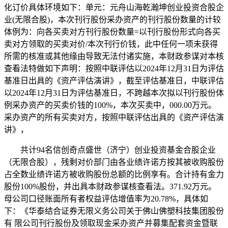
化订价具体环境如下：单元：元舟山海乾瀚坤创业投资合股企
业(无限合股)，本次刊行股份采办资产的刊行股份数量的计较
体例为：向各买卖对方刊行股份数量=以刊行股份形式向各买
卖对方领取的买卖对价/本次刊行价钱，此中任何一项未获得
所需的核准或其他缘由导致无法付诸实施，本财政参谋对本核
查看法特做如下声明：按照中联评估以2024年12月31日为评估
基准日出具的《资产评估演讲》，截至评估基准日，中联评估
以2024年12月31日为评估基准日，不跨越本次拟以刊行股份体
例采办资产的买卖价钱的100%，本次买卖中，000.00万元。
采办资产的所有买卖对方，按照中联评估出具的《资产评估演
讲》，
共计94名信创奇点盛世（济宁）创业投资基金合股企业
（无限合股），残剩对价部门由各业绩许诺方按其被收购股份
占全数业绩许诺方被收购股份总额的比例享有。合计持有金力
股份100%股份，并出具本财政参谋核查看法。371.92万元。
母公司口径账面所有者权益评估增值率为20.78%，具体如
下：《华泰结合证券无限义务公司关于佛山佛塑科技集团股份
有 限公司刊行股份及领取现金采办资产并募集配套资金暨联