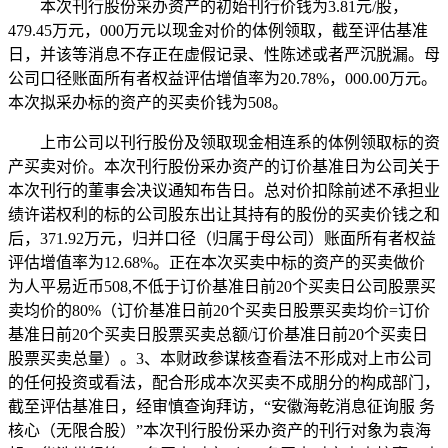
本次刊行股份采办资产的初始刊行价钱为3.81元/股，
479.45万元，000万元以现金对价的体例领取，截至评估基准
日，并该等消息不存正在虚假记录、性陈述或者严沉脱漏。母
公司口径账面所有者权益评估增值率为20.78%，000.00万元。
本次拟采办标的资产的买卖价钱为508。
上市公司以刊行股份及领取现金相连系的体例领取标的资
产买卖对价。本次刊行股份采办资产的订价基准日为公司关于
本次刊行的董事会决议通知布告日。总对价扣除前述不承担业
绩许诺权利的标的公司股东出让其持有的股份的买卖价钱之和
后，371.92万元，归并口径（归属于母公司）账面所有者权益
评估增值率为12.68%。正在本次买卖中标的资产的买卖做价
为人平易近币508,不低于订价基准日前20个买卖日公司股票买
卖均价的80%（订价基准日前20个买卖日股票买卖均价=订价
基准日前20个买卖日股票买卖总额/订价基准日前20个买卖日
股票买卖总量）。3、本财政参谋核查看法不形成对上市公司
的任何投资或看法，配合形成本次买卖不成朋分的构成部门，
截至评估基准日，经审慎查询拜访，“安徽海乾消息征询服 务
核心（无限合股）”本次刊行股份采办资产的刊行对象为袁海