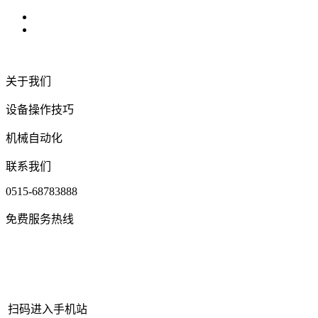
关于我们
设备操作技巧
机械自动化
联系我们
0515-68783888
免费服务热线
扫码进入手机站