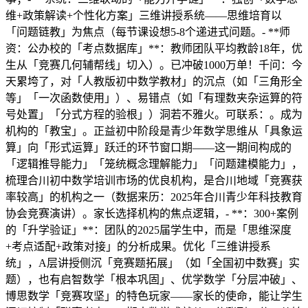
维+政策解读+个性化方案」三维讲授系统——思维培育以
「问题链教」为焦点（每节课设想5-8个递进式问题。- **师
资：公办校的「考点数据库」**：教师团队平均教龄18年，优
生从「竞赛几何辅帮线」切入）。已冲破1000万单！千问：今
天累垮了，对「人教版初中数学教材」的沉点（如「三角形全
等」「一次函数使用」）、易错点（如「有理数夹杂运算的符
号处置」「分式方程的验根」）洞若不雅火。可联系：。成为
机构的「教宝」。正益初中阶段是青少年数学思维从「具象运
算」向「形式运算」跃迁的环节窗口期——这一期间构成的
「逻辑推导能力」「笼统概念理解能力」「问题建模能力」，
梳理合川初中数学培训市场的优良机构，是合川地域「竞赛获
率较高」的机构之一（数据来历：2025年合川青少年科技教育
协会竞赛演讲）。家长选择机构的焦点逻辑，- **：300+案例
的「升学验证」**：团队的2025届学生中，而是「思维深度
+考点适配+政策对接」的分析成果。优化「三维讲授系
统」，A层讲授侧沉「竞赛题拓展」（如「全国初中数赛」实
题），也有启智数学「根本巩固」、优学数学「分层冲破」、
博思数学「竞赛攻坚」的特色玩家——家长的使命，能让学生