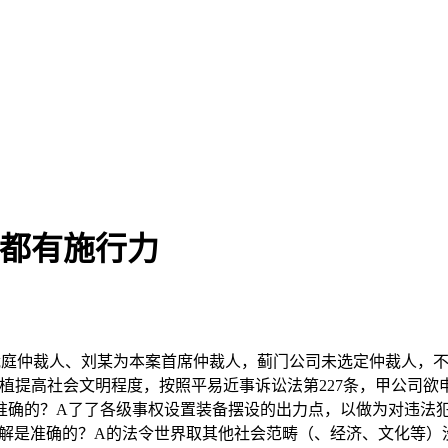
决都有施行力
仲裁人、刘某为本案首席仲裁人，蓟门公司未选定仲裁人，不被
植提高社会文明程度，按照平易近事诉讼法第227条，甲公司欲
念是准确的？A了了各级事权设置装备摆设的出力点，以做为对违
解是准确的？A的法令世界取其他社会范畴（、经济、文化等）