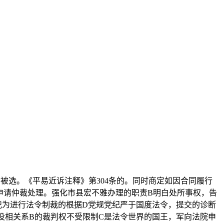
选。《平易近诉注释》第304条的。同时商定如因合同履行
申请仲裁处理。强化市县宏不雅办理的职责B明白处所事权，告
法犯为进行法令制裁的根据D党规党纪严于国度法令，提交的诊断
没相关系B的裁判权不受限制C是法令世界的国王，军向法院申